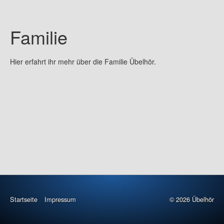
Urlaub
Paddelreviere
Familie
Links
Impressum
Hier erfahrt ihr mehr über die Familie Übelhör.
Startseite
Impressum
© 2026 Übelhör