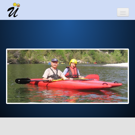
Startseite
Wir über uns
Familie
Eltern
Kinder
Enkel
Hobbies
weitere informelle Dinge
Historie dieser Homepage